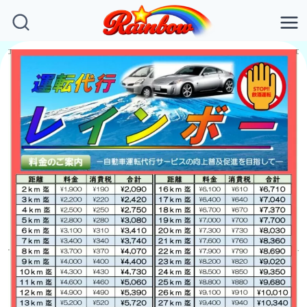
内
容
を
ス
キ
ッ
プ