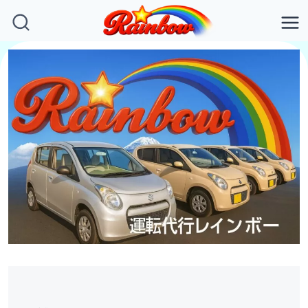
内
容
を
ス
キ
ッ
プ